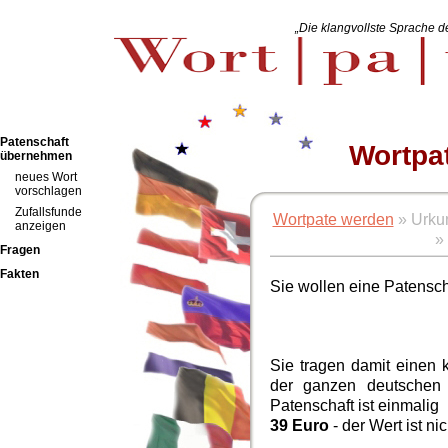
„Die klangvollste Sprache de
Patenschaft
Wortpat
übernehmen
neues Wort
vorschlagen
Zufallsfunde
Wortpate werden
» Urku
anzeigen
»
Fragen
Fakten
Sie wollen eine Patenscha
Sie tragen damit einen k
der ganzen deutschen
Patenschaft ist einmalig
39 Euro
- der Wert ist nic