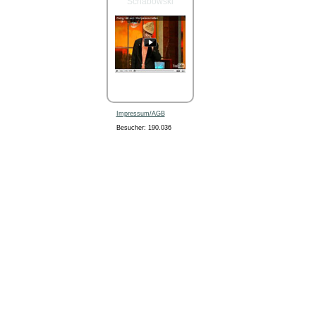
Schabowski
Impressum/AGB
Besucher: 190.036