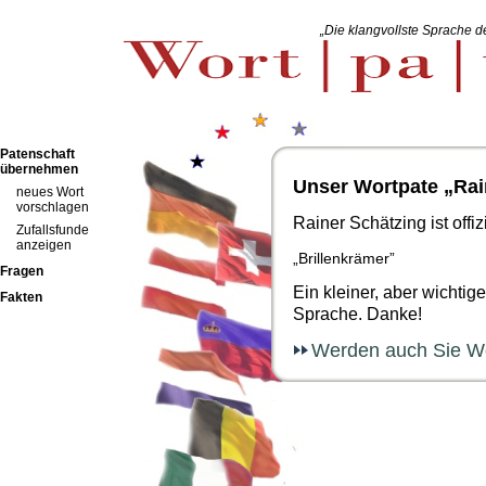
„Die klangvollste Sprache de
Patenschaft
übernehmen
Unser Wortpate „Rai
neues Wort
vorschlagen
Rainer Schätzing ist offiz
Zufallsfunde
anzeigen
„Brillenkrämer”
Fragen
Ein kleiner, aber wichti
Fakten
Sprache. Danke!
Werden auch Sie Wor